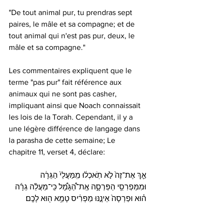
"De tout animal pur, tu prendras sept 
paires, le mâle et sa compagne; et de 
tout animal qui n'est pas pur, deux, le 
mâle et sa compagne."
Les commentaires expliquent que le 
terme "pas pur" fait référence aux 
animaux qui ne sont pas casher, 
impliquant ainsi que Noach connaissait 
les lois de la Torah. Cependant, il y a 
une légère différence de langage dans 
la parasha de cette semaine; Le 
chapitre 11, verset 4, déclare:
אַ֤ךְ אֶת־זֶה֙ לֹ֣א תֹֽאכְל֔וּ מִֽמַּעֲלֵי֙ הַגֵּרָ֔ה 
וּמִמַּפְרִסֵ֖י הַפַּרְסָ֑ה אֶֽת־הַ֠גָּמָ֠ל כִּֽי־מַעֲלֵ֨ה גֵרָ֜ה 
ה֗וּא וּפַרְסָה֙ אֵינֶ֣נּוּ מַפְרִ֔יס טָמֵ֥א ה֖וּא לָכֶֽם׃