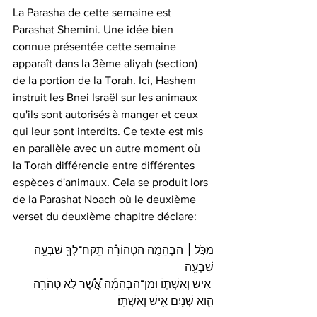
La Parasha de cette semaine est 
Parashat Shemini. Une idée bien 
connue présentée cette semaine 
apparaît dans la 3ème aliyah (section) 
de la portion de la Torah. Ici, Hashem 
instruit les Bnei Israël sur les animaux 
qu'ils sont autorisés à manger et ceux 
qui leur sont interdits. Ce texte est mis 
en parallèle avec un autre moment où 
la Torah différencie entre différentes 
espèces d'animaux. Cela se produit lors 
de la Parashat Noach où le deuxième 
verset du deuxième chapitre déclare:
​​מִכֹּ֣ל ׀ הַבְּהֵמָ֣ה הַטְּהוֹרָ֗ה תִּֽקַּח־לְךָ֛ שִׁבְעָ֥ה 
שִׁבְעָ֖ה
 אִ֣ישׁ וְאִשְׁתּ֑וֹ וּמִן־הַבְּהֵמָ֡ה אֲ֠שֶׁ֠ר לֹ֣א טְהֹרָ֥ה 
הִ֛וא שְׁנַ֖יִם אִ֥ישׁ וְאִשְׁתּֽוֹ׃