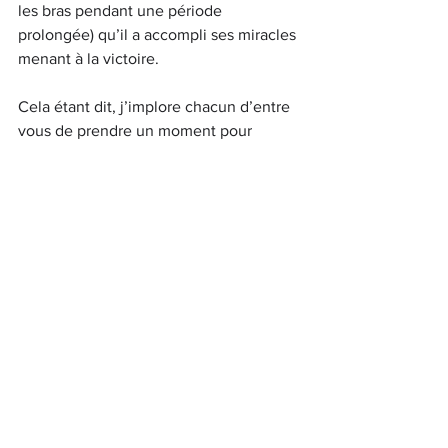
les bras pendant une période 
prolongée) qu’il a accompli ses miracles 
menant à la victoire.
Cela étant dit, j’implore chacun d’entre 
vous de prendre un moment pour 
réfléchir à ce que vous pouvez faire 
pour Hachem, quelle que soit l’ampleur 
de l’action. Prenez quelque chose sur 
vous pour démontrer votre attention, et 
en retour, Hachem continuera à prendre 
soin de nous. Que nos Mitsvot puissent 
aider à ramener les otages chez eux, à 
mettre fin à cette guerre et à ramener la 
paix en Israël. Shabbat Shalom <3