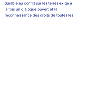
durable au conflit sur les terres exige à 
la fois un dialogue ouvert et la 
reconnaissance des droits de toutes les 
parties affectées.
En conclusion, le retour du peuple juif 
en Israël illustre parfaitement le droit 
fondamental de retour, intégré aux 
droits autochtones. Cependant, il 
souligne également la nécessité de 
respect mutuel et d'un dialogue ouvert 
et pacifique.
Voir tout
Posts récents