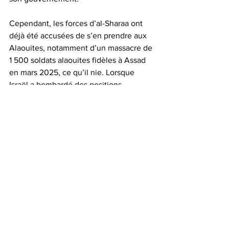
Cependant, les forces d’al-Sharaa ont 
déjà été accusées de s’en prendre aux 
Alaouites, notamment d’un massacre de 
1 500 soldats alaouites fidèles à Assad 
en mars 2025, ce qu’il nie. Lorsque 
Israël a bombardé des positions 
syriennes à As-Suwayda pour protéger 
la communauté druze de la région, al-
Sharaa a condamné les attaques, mais 
n’a pas réagi, déclarant qu’il ne voulait 
pas de guerre avec Israël. En effet, al-
Sharaa a laissé entendre qu’il souhaitait 
conclure un accord de sécurité entre 
les deux pays, ce qui marquerait un 
revirement radical par rapport à la 
position farouchement anti-israélienne 
du gouvernement Assad.