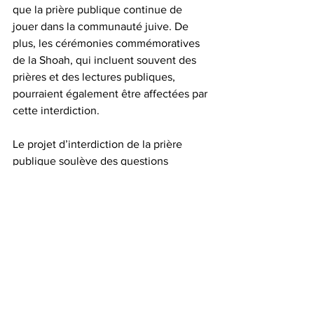
que la prière publique continue de 
jouer dans la communauté juive. De 
plus, les cérémonies commémoratives 
de la Shoah, qui incluent souvent des 
prières et des lectures publiques, 
pourraient également être affectées par 
cette interdiction.
Le projet d’interdiction de la prière 
publique soulève des questions 
complexes sur l’équilibre entre la laïcité 
et la liberté religieuse au Québec. 
L’ambiguïté du projet de loi pourrait 
restreindre involontairement des 
pratiques religieuses pacifiques qui 
sont fondamentales pour la 
communauté juive. 
Si le gouvernement 
du Québec décide d’aller de l’avant 
avec cette loi, il est essentiel qu’il 